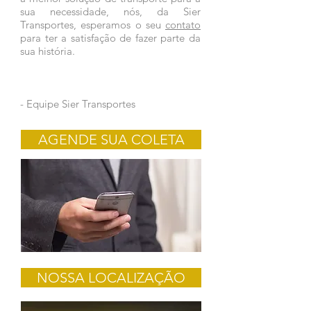
sua necessidade, nós, da Sier
Transportes, esperamos o seu
contato
para ter a satisfação de fazer parte da
sua história.
- Equipe Sier Transportes
AGENDE SUA COLETA
NOSSA LOCALIZAÇÃO