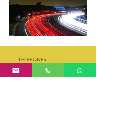
TELEFONES
(12) 99671-8707
(12) 3961-3520
|
(12) 3961-
3398
EMAIL
comercial@siertransportes.com.br
HORÁRIOS
Escritório
- Segunda à Sexta
8h às 20h30
Depósito
- Segunda à Sexta 8h